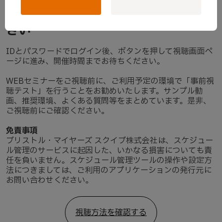
ログインし、開催時間までお待ちくだ
さい
IDとパスワードでログイン後、ボタンを押して視聴画面ペ
ージに進み、開催時間までお待ちください。
WEBセミナーをご視聴前に、ご利用予定の環境で「
事前視
聴テスト
」を行うことをお勧めいたします。サンプル動
画、推奨環境、よくある質問等をまとめています。是非、
ご視聴前にご確認ください。
免責事項
ブリストル・マイヤーズ スクイブ株式会社は、スケジュー
ル管理のサービスに起因した、いかなる損害についても責
任を負いません。スケジュール管理ツールの操作や設定方
法につきましては、ご利用のアプリケーションの発行元に
お問い合わせください。
視聴方法を確認する