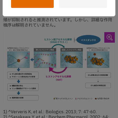
イストダックスは、HDACの活性を阻害します。HDAC活性
阻害によりヒストン等の脱アセチル化が阻害され、細胞周
期停止及びアポトーシス誘導が生じることにより、腫瘍増
殖が抑制されると推測されています。しかし、詳細な作用
機序は解明されていません。
1)
^
Ververis K, et al.: Biologics. 2013; 7: 47-60.
2) ^Sasakawa Y, et al.: Biochem Pharmacol. 2002; 64: