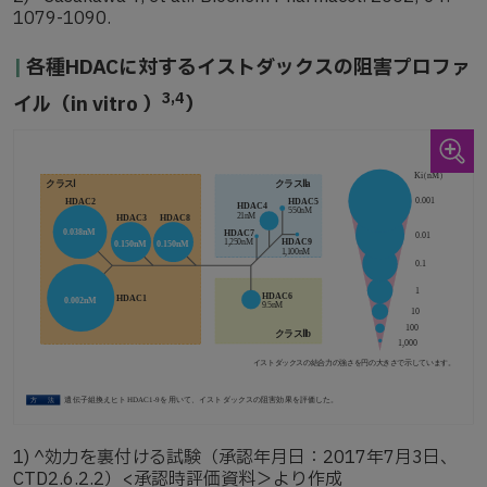
1079-1090.
|
各種HDACに対するイストダックスの阻害プロファ
3,4
イル（in vitro ）
）
1)
^効力を裏付ける試験（承認年月日：2017年7月3日、
CTD2.6.2.2）<承認時評価資料＞より作成