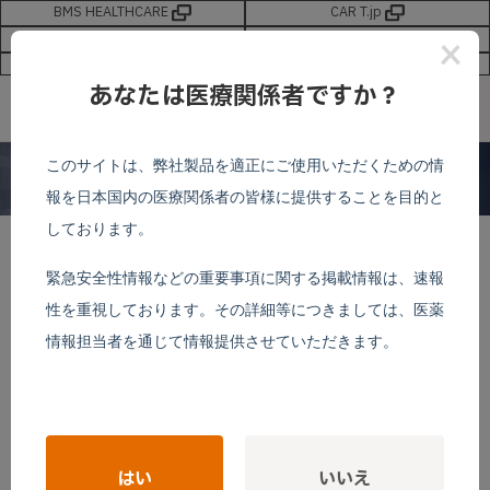
BMS HEALTHCARE
CAR T.jp
最新情報
お問い合わせ
×
サイトマップ
新規会員登録
あなたは医療関係者ですか？
このサイトは、弊社製品を適正にご使用いただくための情
PTCL
報を日本国内の医療関係者の皆様に提供することを目的と
末梢性T細胞リンパ腫
しております。
緊急安全性情報などの重要事項に関する掲載情報は、速報
2021.10.11
性を重視しております。その詳細等につきましては、医薬
イストダックスは再発又は難治性の末梢性T細胞リ
情報担当者を通じて情報提供させていただきます。
ンパ腫における初のHDAC阻害剤であり、 HDACクラ
スⅠをpMレベルの低濃度で阻害します。
1,2
|
イストダックスの作用機序
）
はい
いいえ