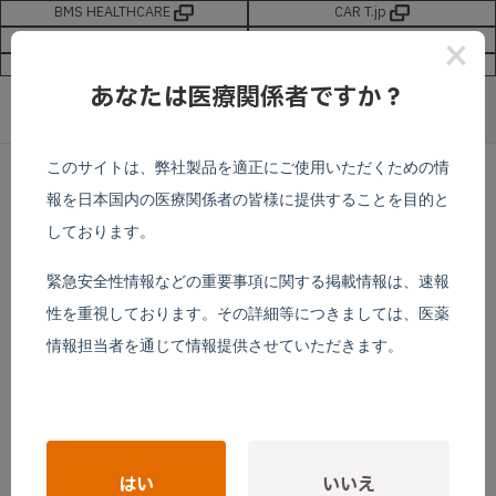
BMS HEALTHCARE
CAR T.jp
最新情報
お問い合わせ
×
サイトマップ
新規会員登録
あなたは医療関係者ですか？
このサイトは、弊社製品を適正にご使用いただくための情
報を日本国内の医療関係者の皆様に提供することを目的と
しております。
医療関係者向け情報サイト
BMS HEALTHCARE
緊急安全性情報などの重要事項に関する掲載情報は、速報
性を重視しております。その詳細等につきましては、医薬
ブリストル・マイヤーズ スクイブ株式会社が提供する
情報担当者を通じて情報提供させていただきます。
医療関係者向け情報サイトです。
BMS Healthcare へ
はい
いいえ