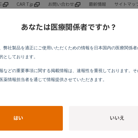
E
CAR T.jp
お問い合わせ
最新情報
サイトマッ
領域別情報
製品基本情報
動画
Web
あなたは医療関係者ですか？
、弊社製品を適正にご使用いただくための情報を日本国内の医療関係者
的としております。
報などの重要事項に関する掲載情報は、速報性を重視しております。そ
医薬情報担当者を通じて情報提供させていただきます。
法
 登録には数日かかりますので、事前に会員登録を行ってくださ
はい
いいえ
す
お願いします。