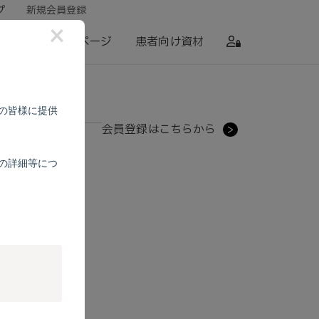
プ
新規会員登録
×
セミナー
特設ページ
患者向け資材
の皆様に提供
会員登録はこちらから
>
の詳細等につ
い。