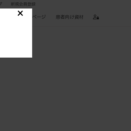
プ
新規会員登録
セミナー
特設ページ
患者向け資材